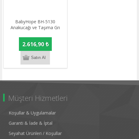
BabyHope BH-5130
Anakucağı ve Taşıma Grı
2.616,90 ₺
Müşteri Hizmetleri
Koşullar & Uygulamalar
Garanti & İade & İptal
Seyahat Ürünleri / Koşullar