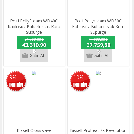
Polti RollySteam WD40C
Polti Rollysteam WD30C
Kablosuz Buharlı Islak Kuru
Kablosuz Buharlı Islak Kuru
Süpürge
Süpürge
51.799,00 ₺
44.099,00 ₺
43.310,90
37.759,90
₺
₺
9%
10%
Bissell Crosswave
Bissell Proheat 2x Revolution