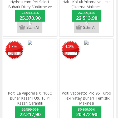
Hydrosteam Pet Select
Halı - Koltuk Yıkama ve Leke
Buharlı Dikey Süpürme ve
Çıkarma Makinesi
Silme Makinesi
27.999,00 ₺
24.999,00 ₺
25.370,90
22.513,90
₺
₺
17%
34%
Polti La Vaporella XT100C
Polti Vaporetto Pro 95 Turbo
Buhar Kazanlı Ütü 10 Yıl
Flexi Yatay Buharlı Temizlik
Kazan Garantili
Makinesi
26.899,00 ₺
30.899,00 ₺
22.217,90
20.472,90