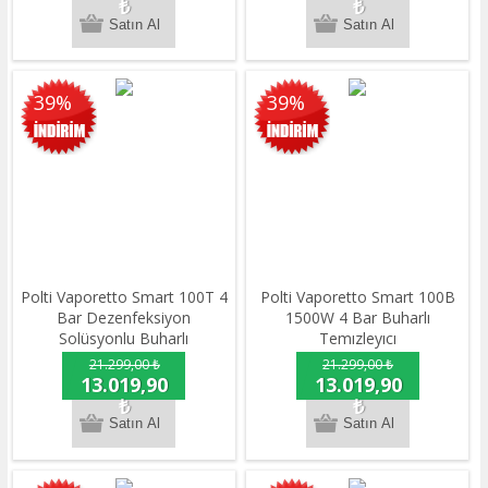
₺
₺
39%
39%
Polti Vaporetto Smart 100T 4
Polti Vaporetto Smart 100B
Bar Dezenfeksiyon
1500W 4 Bar Buharlı
Solüsyonlu Buharlı
Temızleyıcı
Temizleyici
21.299,00 ₺
21.299,00 ₺
13.019,90
13.019,90
₺
₺