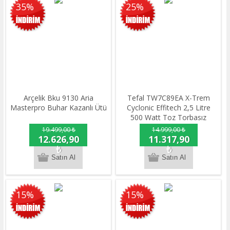
35%
25%
Arçelik Bku 9130 Aria
Tefal TW7C89EA X-Trem
Masterpro Buhar Kazanlı Ütü
Cyclonic Effitech 2,5 Litre
500 Watt Toz Torbasız
Elektrikli Süpürge
19.499,00 ₺
14.999,00 ₺
Siyah&Bronz
12.626,90
11.317,90
₺
₺
15%
15%