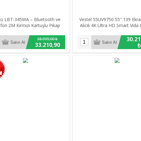
o LBT-345WA – Bluetooth ve
Vestel 55UV9750 55'' 139 Ekr
fon 2M Kırmızı Kartuşlu Pikap
Alıcılı 4K Ultra HD Smart Vida
30.21
38.999,00 ₺
33.210,90
₺
₺