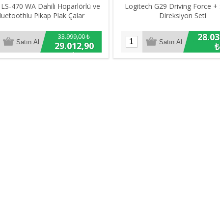
LS-470 WA Dahili Hoparlörlü ve
Logitech G29 Driving Force + 
luetoothlu Pikap Plak Çalar
Direksiyon Seti
28.03
33.999,00 ₺
29.012,90
₺
₺