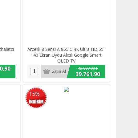
thalatçı
Arçelik 8 Serisi A 855 C 4K Ultra HD 55''
140 Ekran Uydu Alıcılı Google Smart
QLED TV
0,90
43.099,00 ₺
39.761,90
₺
15%