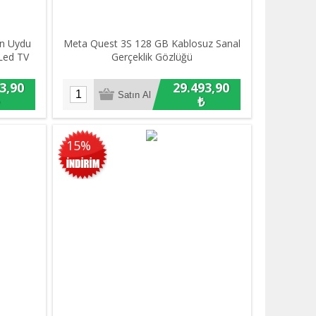
an Uydu
Meta Quest 3S 128 GB Kablosuz Sanal
 Led TV
Gerçeklik Gözlüğü
3,90
29.493,90
₺
15%