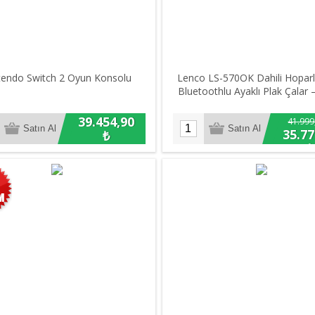
tendo Switch 2 Oyun Konsolu
Lenco LS-570OK Dahili Hoparl
Bluetoothlu Ayaklı Plak Çalar
39.454,90
41.999
35.77
₺
₺