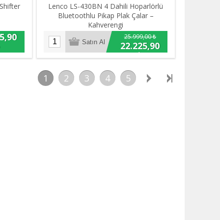
Shifter
Lenco LS-430BN 4 Dahili Hoparlörlü
Bluetoothlu Pikap Plak Çalar –
Kahverengi
5,90
25.999,00 ₺
22.225,90
₺
1
2
3
4
5