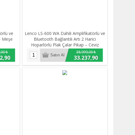
örlü ve
Lenco LS-600 WA Dahili Amplifikatörlü ve
 – Meşe
Bluetooth Bağlantılı Artı 2 Harici
Hoparlörlü Plak Çalar Pikap – Ceviz
,00 ₺
38.999,00 ₺
2,90
33.237,90
₺