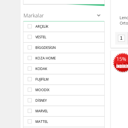
Markalar
Lenc
Orto
ARÇELIK
VESTEL
BIGGDESIGN
15%
KOZA HOME
KODAK
FUJIFILM
MOODIX
DISNEY
MARVEL
MATTEL