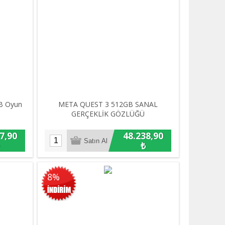
GB Oyun
META QUEST 3 512GB SANAL
GERÇEKLİK GÖZLÜĞÜ
7,90
48.238,90
₺
8%