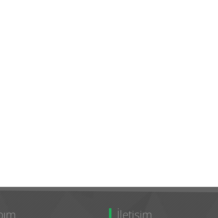
bım
İletişim