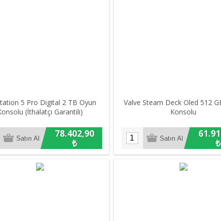
tation 5 Pro Digital 2 TB Oyun
Valve Steam Deck Oled 512 
onsolu (İthalatçı Garantili)
Konsolu
78.402,90
61.91
₺
₺