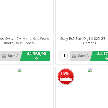
do Switch 2 + Mario Kart World
Sony Ps5 Slim Digital 825 GB İ
Bundle Oyun Konsolu
Garantili
44.366,90
44.17
₺
₺
15%