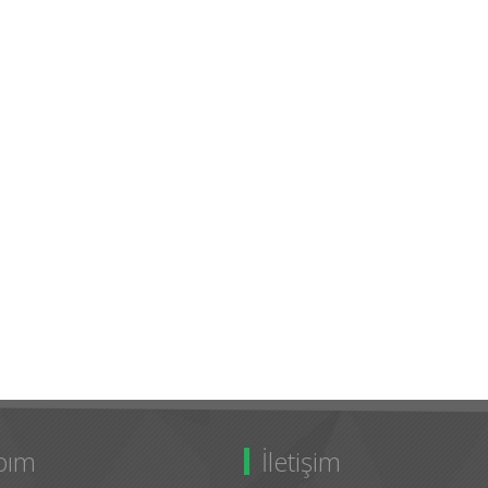
bım
İletişim