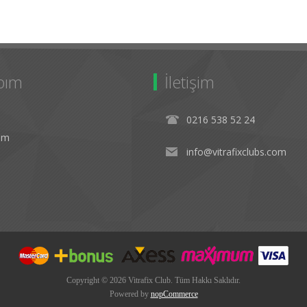
bım
İletişim
0216 538 52 24
rim
info@vitrafixclubs.com
Copyright © 2026 Vitrafix Club. Tüm Hakkı Saklıdır.
Powered by
nopCommerce