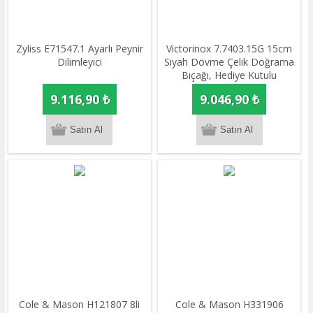
​​Zyliss E71547.1 Ayarlı Peynir
Victorinox 7.7403.15G 15cm
Dilimleyici
Siyah Dövme Çelik Doğrama
Bıçağı, Hediye Kutulu
9.116,90 ₺
9.046,90 ₺
​Cole & Mason H121807 8li
​Cole & Mason H331906