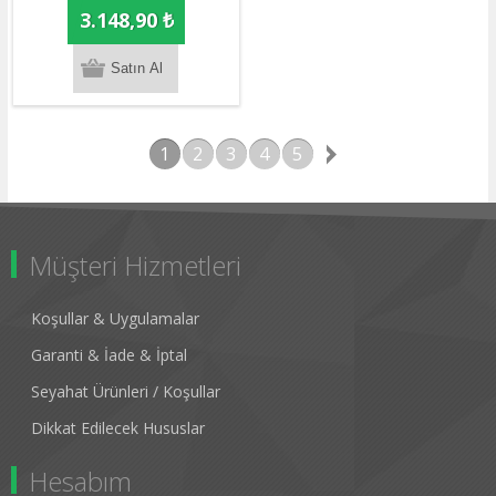
3.148,90 ₺
1
2
3
4
5
Müşteri Hizmetleri
Koşullar & Uygulamalar
Garanti & İade & İptal
Seyahat Ürünleri / Koşullar
Dikkat Edilecek Hususlar
Hesabım