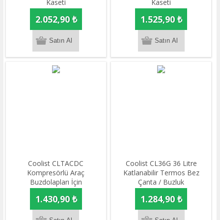
Kaseti
Kaseti
2.052,90 ₺
1.525,90 ₺
Coolist CLTACDC
Coolist CL36G 36 Litre
Kompresörlü Araç
Katlanabilir Termos Bez
Buzdolapları İçin
Çanta / Buzluk
220Volt/12Volt 6,0Ah
1.430,90 ₺
1.284,90 ₺
Dönüştürücü Adaptör