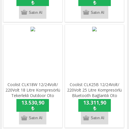
Bağlantılı Oto Buzdolabı
₺
₺
Coolist CLK18W 12/24Volt/
Coolist CLK25B 12/24Volt/
220Volt 18 Litre Kompresörlü
220Volt 25 Litre Kompresörlü
Tekerlekli Outdoor Oto
Bluetooth Bağlantılı Oto
Buzdolabı
Buzdolabı
13.530,90
13.311,90
₺
₺