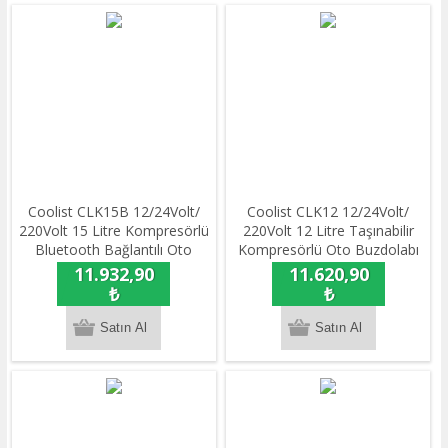
Coolist CLK15B 12/24Volt/
Coolist CLK12 12/24Volt/
220Volt 15 Litre Kompresörlü
220Volt 12 Litre Taşınabilir
Bluetooth Bağlantılı Oto
Kompresörlü Oto Buzdolabı
Buzdolabı
11.932,90
11.620,90
₺
₺