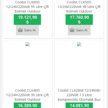
Coolist CLK60D
Coolist CLK50D
12/24V/220Volt 59 Litre Çift
12/24V/220Volt 49 Litre Çift
Bölmeli Outdoor
Bölmeli Outdoor
Kompresörlü Bluetooth
Kompresörlü Bluetooth
19.121,90
17.760,90
Bağlantılı Oto Buzdolabı
Bağlantılı Oto Buzdolabı
₺
₺
Coolist CLK40D
Coolist CLK2BM 12/24Volt/
12/24V/220Volt 39 Litre Çift
220Volt 1.3 Litre
Bölmeli Outdoor
Kompresörlü Otomatik Buz
Kompresörlü Bluetooth
Yapma Makinesi
16.389,90
14.081,90