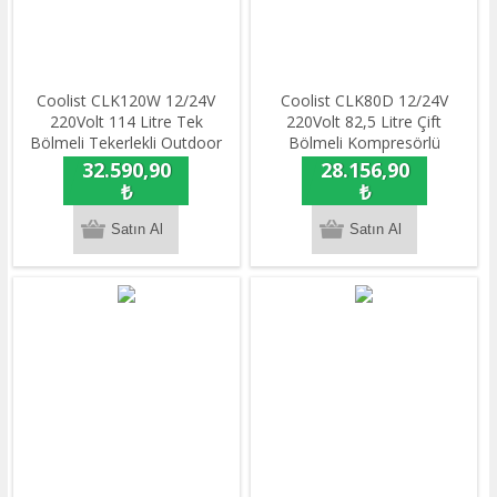
Coolist CLK120W 12/24V
Coolist CLK80D 12/24V
220Volt 114 Litre Tek
220Volt 82,5 Litre Çift
Bölmeli Tekerlekli Outdoor
Bölmeli Kompresörlü
Kompresörlü Oto
Outdoor Oto
32.590,90
28.156,90
Buzdolabı/Dondurucu
Buzdolabı/Dondurucu
₺
₺