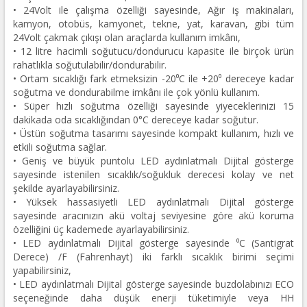
• 24Volt ile çalışma özelliği sayesinde, Ağır iş makinaları,
kamyon, otobüs, kamyonet, tekne, yat, karavan, gibi tüm
24Volt çakmak çıkışı olan araçlarda kullanım imkânı,
• 12 litre hacimli soğutucu/dondurucu kapasite ile birçok ürün
rahatlıkla soğutulabilir/dondurabilir.
• Ortam sıcaklığı fark etmeksizin -20⁰C ile +20⁰ dereceye kadar
soğutma ve dondurabilme imkânı ile çok yönlü kullanım.
• Süper hızlı soğutma özelliği sayesinde yiyeceklerinizi 15
dakikada oda sıcaklığından 0°C dereceye kadar soğutur.
• Üstün soğutma tasarımı sayesinde kompakt kullanım, hızlı ve
etkili soğutma sağlar.
• Geniş ve büyük puntolu LED aydınlatmalı Dijital gösterge
sayesinde istenilen sıcaklık/soğukluk derecesi kolay ve net
şekilde ayarlayabilirsiniz.
• Yüksek hassasiyetli LED aydınlatmalı Dijital gösterge
sayesinde aracınızın akü voltaj seviyesine göre akü koruma
özelliğini üç kademede ayarlayabilirsiniz.
• LED aydınlatmalı Dijital gösterge sayesinde ⁰C (Santigrat
Derece) /F (Fahrenhayt) iki farklı sıcaklık birimi seçimi
yapabilirsiniz,
• LED aydınlatmalı Dijital gösterge sayesinde buzdolabınızı ECO
seçeneğinde daha düşük enerji tüketimiyle veya HH