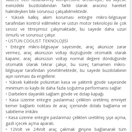
evinizdeki buzdolabından farklı olarak aracınız hareket
halindeyken bile sorunsuz çalışabilmektedir.
• Yüksek kalkış akım koruması entegre mikro-bilgisayar
tarafından kontrol edilmekte ve üstün motor teknolojisi ile çok
sessiz ve titreşimsiz çalışmaktadır, bu sayede daha uzun
ömürlü ve sorunsuz çalışır.
• ÜSTÜN COOLIST TEKNOLOJİSİ
• Entegre mikro-bilgisayar sayesinde, araç akünüze zarar
vermez, araç akünüzün voltajı düştüğünde otomatik olarak
kapanır, araç akünüzün voltajı normal değere döndüğünde
otomatik olarak tekrar çalışır, bu süreç tamamen mikro-
bilgisayar tarafından yönetilmektedir, bu sayede buzdolabının
aşırı ısınması da engellenir.
• Yüksek kalitede poliüretan kasa ve yalıtımlı gövde sayesinde
minimum ısı kaybı ile daha fazla soğutma performansı sağlar.
• Darbelere dayanıklı sağlam gövde ve dolap kapağı.
• Kasa üzerine entegre paslanmaz çelikten üretilmiş emniyet
kemer bağlantı noktası ile araç içerisinde dolabı bağlama ve
sabitleme imkânı
• Kasa üzerine entegre paslanmaz çelikten üretilmiş şişe açma,
gazlı içecek açma aparatı.
• 12Volt ve 24Volt araç çakmak girişine bağlanarak tüm