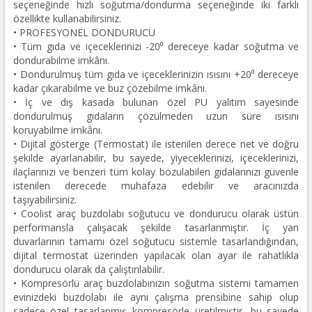
seçeneğinde hızlı soğutma/dondurma seçeneğinde iki farklı
özellikte kullanabilirsiniz.
• PROFESYONEL DONDURUCU
• Tüm gıda ve içeceklerinizi -20⁰ dereceye kadar soğutma ve
dondurabilme imkânı.
• Dondurulmuş tüm gıda ve içeceklerinizin ısısını +20⁰ dereceye
kadar çıkarabilme ve buz çözebilme imkânı.
• İç ve dış kasada bulunan özel PU yalıtım sayesinde
dondurulmuş gıdaların çözülmeden uzun süre ısısını
koruyabilme imkânı.
• Dijital gösterge (Termostat) ile istenilen derece net ve doğru
şekilde ayarlanabilir, bu sayede, yiyeceklerinizi, içeceklerinizi,
ilaçlarınızı ve benzeri tüm kolay bozulabilen gıdalarınızı güvenle
istenilen derecede muhafaza edebilir ve aracınızda
taşıyabilirsiniz.
• Coolist araç buzdolabı soğutucu ve dondurucu olarak üstün
performansla çalışacak şekilde tasarlanmıştır. İç yan
duvarlarının tamamı özel soğutucu sistemle tasarlandığından,
dijital termostat üzerinden yapılacak olan ayar ile rahatlıkla
dondurucu olarak da çalıştırılabilir.
• Kompresörlü araç buzdolabınızın soğutma sistemi tamamen
evinizdeki buzdolabı ile aynı çalışma prensibine sahip olup
sadece özel tasarlanmış kompresörle üretilmiştir, bu sayede