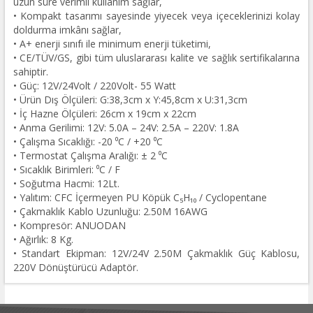
uzun süre verimli kullanım sağlar,
• Kompakt tasarımı sayesinde yiyecek veya içeceklerinizi kolay
doldurma imkânı sağlar,
• A+ enerji sınıfı ile minimum enerji tüketimi,
• CE/TÜV/GS, gibi tüm uluslararası kalite ve sağlık sertifikalarına
sahiptir.
• Güç: 12V/24Volt / 220Volt- 55 Watt
• Ürün Dış Ölçüleri: G:38,3cm x Y:45,8cm x U:31,3cm
• İç Hazne Ölçüleri: 26cm x 19cm x 22cm
• Anma Gerilimi: 12V: 5.0A – 24V: 2.5A – 220V: 1.8A
• Çalışma Sıcaklığı: -20 ⁰C / +20 ⁰C
• Termostat Çalışma Aralığı: ± 2 ⁰C
• Sıcaklık Birimleri: ⁰C / F
• Soğutma Hacmi: 12Lt.
• Yalıtım: CFC İçermeyen PU Köpük C₅H₁₀ / Cyclopentane
• Çakmaklık Kablo Uzunluğu: 2.50M 16AWG
• Kompresör: ANUODAN
• Ağırlık: 8 Kg.
• Standart Ekipman: 12V/24V 2.50M Çakmaklık Güç Kablosu,
220V Dönüştürücü Adaptör.