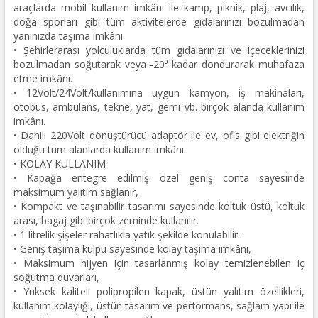
araçlarda mobil kullanım imkânı ile kamp, piknik, plaj, avcılık,
doğa sporları gibi tüm aktivitelerde gıdalarınızı bozulmadan
yanınızda taşıma imkânı.
• Şehirlerarası yolculuklarda tüm gıdalarınızı ve içeceklerinizi
bozulmadan soğutarak veya -20⁰ kadar dondurarak muhafaza
etme imkânı.
• 12Volt/24Volt/kullanımına uygun kamyon, iş makinaları,
otobüs, ambulans, tekne, yat, gemi vb. birçok alanda kullanım
imkânı.
• Dahili 220Volt dönüştürücü adaptör ile ev, ofis gibi elektriğin
olduğu tüm alanlarda kullanım imkânı.
• KOLAY KULLANIM
• Kapağa entegre edilmiş özel geniş conta sayesinde
maksimum yalıtım sağlanır,
• Kompakt ve taşınabilir tasarımı sayesinde koltuk üstü, koltuk
arası, bagaj gibi birçok zeminde kullanılır.
• 1 litrelik şişeler rahatlıkla yatık şekilde konulabilir.
• Geniş taşıma kulpu sayesinde kolay taşıma imkânı,
• Maksimum hijyen için tasarlanmış kolay temizlenebilen iç
soğutma duvarları,
• Yüksek kaliteli polipropilen kapak, üstün yalıtım özellikleri,
kullanım kolaylığı, üstün tasarım ve performans, sağlam yapı ile