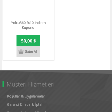
Yolcu360 %10 İndirim
Kuponu
50,00 ₺
Müşteri Hizmetleri
Koşullar & Uygulamalar
Garanti & İade & İptal