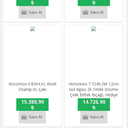
₺
₺
​Victorinox 0.8564.XL Work
Victorinox 7.7240.2W 12cm
Champ XL Çakı
Gül Ağacı 2li Tırtıklı Dövme
Çelik Biftek Bıçağı, Hediye
Kutulu
15.388,90
14.726,90
₺
₺