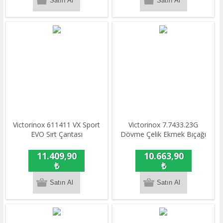
​​Victorinox 611411 VX Sport
Victorinox 7.7433.23G
EVO Sırt Çantası
Dövme Çelik Ekmek Bıçağı
11.409,90
10.663,90
₺
₺