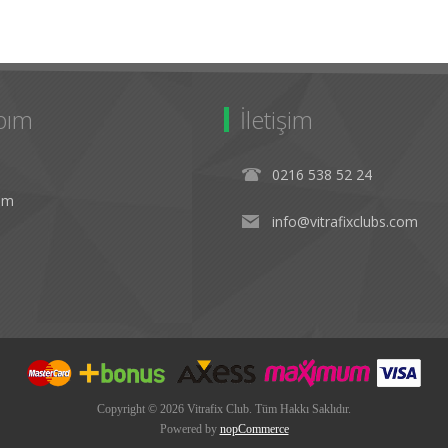
bım
İletişim
0216 538 52 24
rim
info@vitrafixclubs.com
Copyright © 2026 Vitrafix Club. Tüm Hakkı Saklıdır.
Powered by
nopCommerce