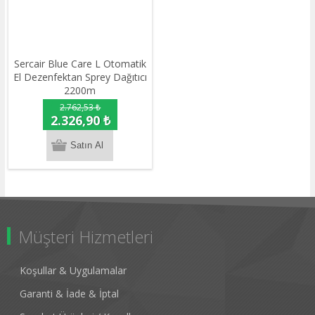
Sercair Blue Care L Otomatik
El Dezenfektan Sprey Dağıtıcı
2200m
2.762,53 ₺
2.326,90 ₺
Müşteri Hizmetleri
Koşullar & Uygulamalar
Garanti & İade & İptal