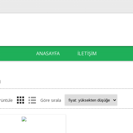
ANASAYFA
İLETIŞIM
a
rüntüle
Göre sırala