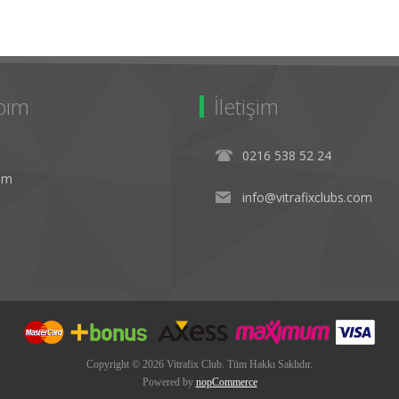
bım
İletişim
0216 538 52 24
rim
info@vitrafixclubs.com
Copyright © 2026 Vitrafix Club. Tüm Hakkı Saklıdır.
Powered by
nopCommerce