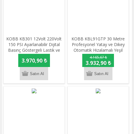
KOBB KB301 12Volt 220Volt
KOBB KBL91GTP 30 Metre
150 PSI Ayarlanabilir Dijital
Profesyonel Yatay ve Dikey
Basınç Göstergeli Lastik ve
Otomatik Hizalamalı Yeşil
Yatak Şişirme Pompası
Çapraz Çizgi Lazer Distomat
4.165,67 ₺
3.970,90 ₺
+ Tripod
3.932,90 ₺