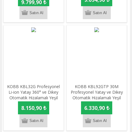
ve Çapraz Çizgi Lazer+Tripod
9.799,90 ₺
KOBB KBL32G Profesyonel
KOBB KBL92GTP 30M
Li-ion Yatay 360° ve Dikey
Profesyonel Yatay ve Dikey
Otomatik Hizalamalı Yeşil
Otomatik Hizalamalı Yeşil
Nokta Şakül ve Yeşil Çapraz
Çapraz Çizgi Lazer,Noktalı
8.150,90 ₺
6.330,90 ₺
Çizgi Lazer
Şakül Lazer Distomat