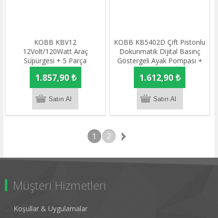
KOBB KBV12
KOBB KB5402D Çift Pistonlu
12Volt/120Watt Araç
Dokunmatik Dijital Basınç
Süpürgesi + 5 Parça
Göstergeli Ayak Pompası +
Aksesuar Seti + Taşıma
Taşıma Kılıfı
1.857,90 ₺
1.612,90 ₺
Çantası
1
2
Müşteri Hizmetleri
Koşullar & Uygulamalar