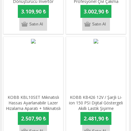
Dönüştürücü İnvertör
Profesyonel Çivi Çakma
Makinesi + 3000 adet Yedek
3.109,90 ₺
3.002,90 ₺
Zımba ve Çivi
KOBB KBL10SET Mıknatıslı
KOBB KB426 12V / Şarjlı Li-
Hassas Ayarlanabilir Lazer
ion 150 PSI Dijital Göstergeli
Hizalama Aparatı + Mıknatıslı
Akıllı Lastik Şişirme
Lazer Hizalama Sabitleme
Pompası+ Powerbank + SOS
2.507,90 ₺
2.481,90 ₺
Aparatı
+ Led Lamba