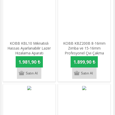
KOBB KBL10 Mıknatıslı
KOBB KBZ200B 8-16mm
Hassas Ayarlanabilir Lazer
Zımba ve 15-16mm
Hizalama Aparatı
Profesyonel Çivi Çakma
Makinesi + 3000 adet Yedek
1.981,90 ₺
1.899,90 ₺
Zımba ve Çivi