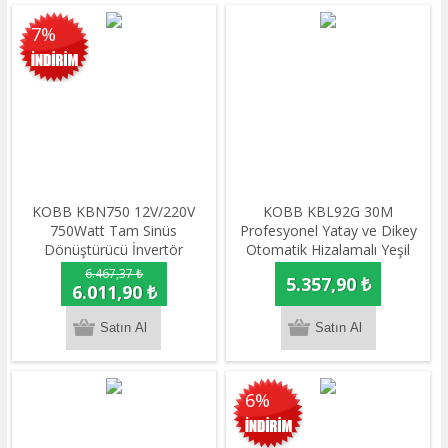
7%
KOBB KBN750 12V/220V
KOBB KBL92G 30M
750Watt Tam Sinüs
Profesyonel Yatay ve Dikey
Dönüştürücü İnvertör
Otomatik Hizalamalı Yeşil
Çapraz Çizgi Lazer,Noktalı
6.467,37 ₺
5.357,90 ₺
Şakül Lazer Distomat
6.011,90 ₺
6%