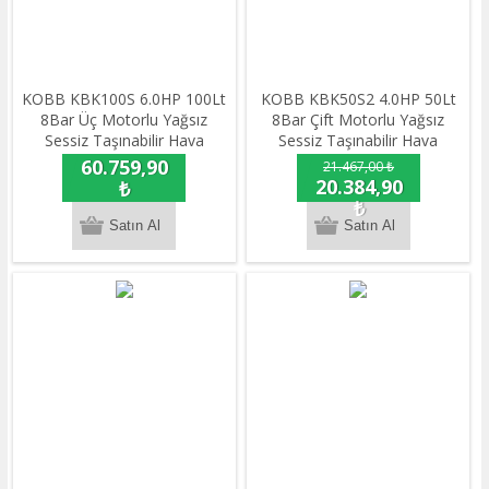
KOBB KBK100S 6.0HP 100Lt
KOBB KBK50S2 4.0HP 50Lt
8Bar Üç Motorlu Yağsız
8Bar Çift Motorlu Yağsız
Sessiz Taşınabilir Hava
Sessiz Taşınabilir Hava
Kompresörü
Kompresörü
60.759,90
21.467,00 ₺
20.384,90
₺
₺