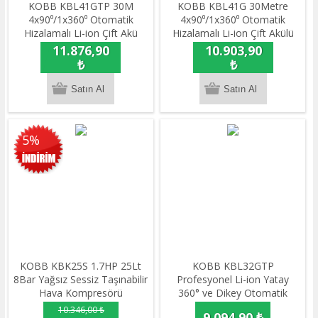
KOBB KBL41GTP 30M
KOBB KBL41G 30Metre
4x90⁰/1x360⁰ Otomatik
4x90⁰/1x360⁰ Otomatik
Hizalamalı Li-ion Çift Akü
Hizalamalı Li-ion Çift Akülü
Profesyonel Yeşil Çizgi Lazer
Profesyonel Yeşil Çapraz
11.876,90
10.903,90
Distomat + Tripod
Çizgi Lazer Distomat
₺
₺
5%
KOBB KBK25S 1.7HP 25Lt
KOBB KBL32GTP
8Bar Yağsız Sessiz Taşınabilir
Profesyonel Li-ion Yatay
Hava Kompresörü
360° ve Dikey Otomatik
Hizalamalı Yeşil Nokta Şakül
10.346,00 ₺
9.094,90 ₺