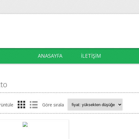
ANASAYFA
İLETIŞIM
to
rüntüle
Göre sırala