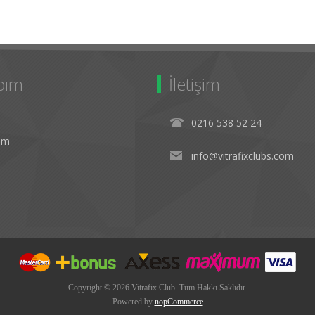
bım
İletişim
0216 538 52 24
rim
info@vitrafixclubs.com
Copyright © 2026 Vitrafix Club. Tüm Hakkı Saklıdır.
Powered by
nopCommerce