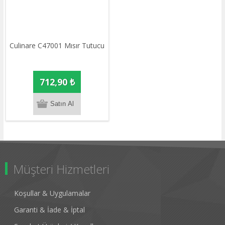
Culinare C47001 Mısır Tutucu
712,90 ₺
Müşteri Hizmetleri
Koşullar & Uygulamalar
Garanti & İade & İptal