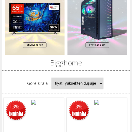
Bigghome
Göre sırala
13%
13%