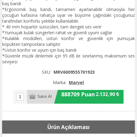
baş bandı
*Ergonomik baş bandı, tamamen ayarlanabilir olmasıyla her
çocuğun kafasına rahatça uyar ve büyüme çağındaki çocuğunuz
tarafından konforlu şekilde kullanılabilir.
* 40 mm hoparlör sürücüleri, tam dengeli ses verir
*Yumuşak kulak süngerleri rahat ve güvenli uyum sağlar
*Kulaklık modülleri, üstün konfor ve güvenlik için yumuşak
köpükten tamponlara sahiptir.
*Üstün konfor ve uyum için baş bandı
*Güvenle müzik dinlemek için 95 dB ile sınırlanmış maksimum ses
seviyesi
SKU:
MRV6009555701923
Marka:
Marvel
888709 Puan
2.132,90 ₺
Ürün Açıklaması