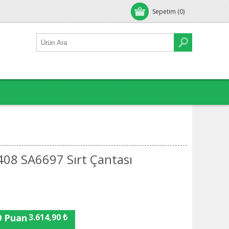
Sepetim
(0)
08 SA6697 Sırt Çantası
9 Puan
3.614,90 ₺