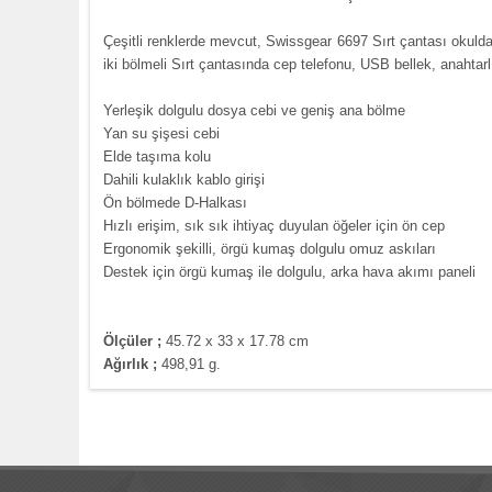
Çeşitli renklerde
mevcut,
Swissgear
6697
Sırt çantası
okulda
iki
bölmeli
Sırt çantası
nda
cep telefonu, USB bellek, anahtarl
Yerleşik dolgulu dosya cebi ve geniş ana bölme
Yan su şişesi cebi
Elde taşıma kolu
Dahili kulaklık kablo girişi
Ön bölmede D-Halkası
Hızlı erişim, sık sık ihtiyaç duyulan öğeler için ön cep
Ergonomik şekilli, örgü kumaş dolgulu omuz askıları
Destek için örgü kumaş ile dolgulu, arka hava akımı paneli
Ölçüler ;
45.72 x 33 x 17.78 cm
Ağırlık ;
498,91 g.