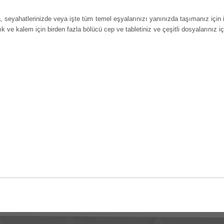
, seyahatlerinizde veya işte
tüm temel
eşyalarınızı yanınızda
taşımanız
için 
ık
ve
kalem
için birden fazla
bölücü
cep
ve tabletiniz ve çeşitli dosyalarınız i