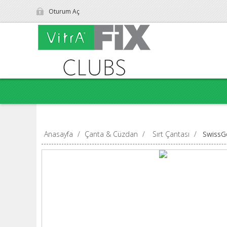
Oturum Aç
Anasayfa
/
Çanta & Cüzdan
/
Sırt Çantası
/
SwissG