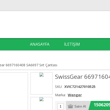
ANASAYFA
İLETIŞIM
ear 6697160408 SA6697 Sırt Çantası
SwissGear 66971604
SKU:
XVIC721427010525
Marka:
Wenger
150620