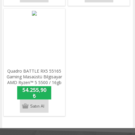
Quadro BATTLE RX5 55165
Gaming Masaüstü Bilgisayar
AMD Ryzen™ 5 5500 / 16gb
DDR4 / 512gb NVME SSD /
54.255,90
8gb RTX 5050 / Freedos
₺