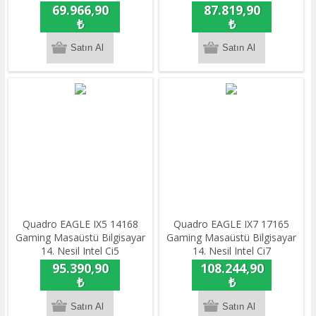
14400F/16gb DDR5 / 512GB
14400F/16gb DDR5/512GB
69.966,90
87.819,90
NVME M.2 SSD / 8GB Nvidia
NVME M.2 SSD /16GB Nvidia
₺
₺
RTX5060 / Freedos
RTX5060Ti / Freedos
Quadro EAGLE IX5 14168
Quadro EAGLE IX7 17165
Gaming Masaüstü Bilgisayar
Gaming Masaüstü Bilgisayar
14. Nesil Intel Ci5
14. Nesil Intel Ci7
14400F/16gb DDR5 / 512GB
14700F/16gb DDR5 / 512GB
95.390,90
108.244,90
NVME M.2 SSD / 16GB
NVME M.2 SSD / 16GB
₺
₺
RTX5060Ti / Freedos
RTX5600ti / Freedos