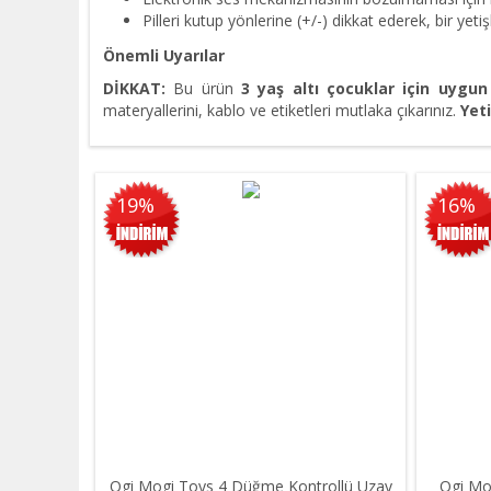
Pilleri kutup yönlerine (+/-) dikkat ederek, bir yetiş
Önemli Uyarılar
DİKKAT:
Bu ürün
3 yaş altı çocuklar için uygun 
materyallerini, kablo ve etiketleri mutlaka çıkarınız.
Yet
19%
16%
Ogi Mogi Toys 4 Düğme Kontrollü Uzay
Ogi Mog