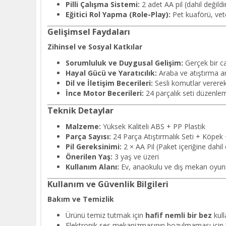
Pilli Çalışma Sistemi:
2 adet AA pil (dahil değild
Eğitici Rol Yapma (Role-Play):
Pet kuaförü, vete
Gelişimsel Faydaları
Zihinsel ve Sosyal Katkılar
Sorumluluk ve Duygusal Gelişim:
Gerçek bir c
Hayal Gücü ve Yaratıcılık:
Araba ve atıştırma ar
Dil ve İletişim Becerileri:
Sesli komutlar vererek
İnce Motor Becerileri:
24 parçalık seti düzenlem
Teknik Detaylar
Malzeme:
Yüksek Kaliteli ABS + PP Plastik
Parça Sayısı:
24 Parça Atıştırmalık Seti + Köpek 
Pil Gereksinimi:
2 × AA Pil (Paket içeriğine dahil 
Önerilen Yaş:
3 yaş ve üzeri
Kullanım Alanı:
Ev, anaokulu ve dış mekan oyunla
Kullanım ve Güvenlik Bilgileri
Bakım ve Temizlik
Ürünü temiz tutmak için
hafif nemli bir bez
kull
Elektronik ses mekanizmasının bozulmaması için 