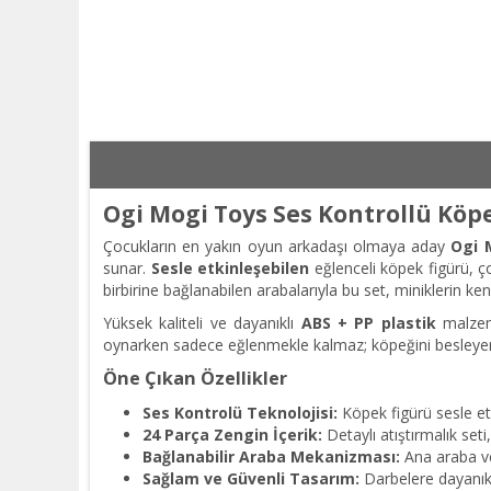
Ogi Mogi Toys Ses Kontrollü Köpe
Çocukların en yakın oyun arkadaşı olmaya aday
Ogi 
sunar.
Sesle etkinleşebilen
eğlenceli köpek figürü, ç
birbirine bağlanabilen arabalarıyla bu set, miniklerin ke
Yüksek kaliteli ve dayanıklı
ABS + PP plastik
malzeme
oynarken sadece eğlenmekle kalmaz; köpeğini besleyer
Öne Çıkan Özellikler
Ses Kontrolü Teknolojisi:
Köpek figürü sesle etk
24 Parça Zengin İçerik:
Detaylı atıştırmalık set
Bağlanabilir Araba Mekanizması:
Ana araba ve 
Sağlam ve Güvenli Tasarım:
Darbelere dayanık