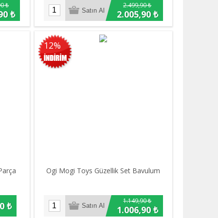
90 ₺
2.499,90 ₺
90 ₺
2.005,90 ₺
12%
Parça
Ogi Mogi Toys Güzellik Set Bavulum
1.149,90 ₺
0 ₺
1.006,90 ₺