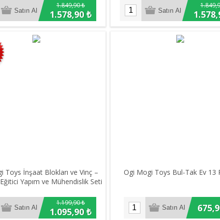
1.849,90 ₺
1.849,
1.578,90 ₺
1.578,
 Toys İnşaat Blokları ve Vinç –
Ogi Mogi Toys Bul-Tak Ev 13 
Eğitici Yapım ve Mühendislik Seti
1.199,90 ₺
675,9
1.095,90 ₺