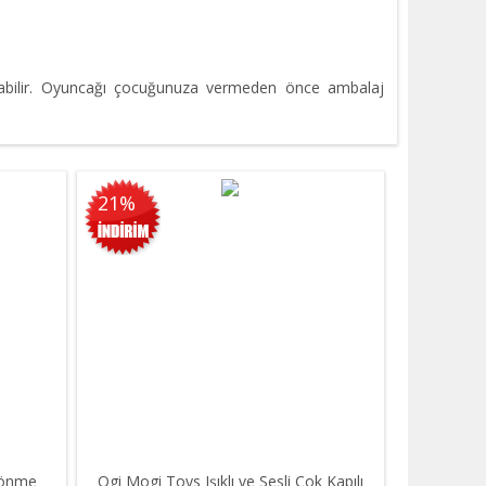
rabilir. Oyuncağı çocuğunuza vermeden önce ambalaj
21%
 Dönme
Ogi Mogi Toys Işıklı ve Sesli Çok Kapılı