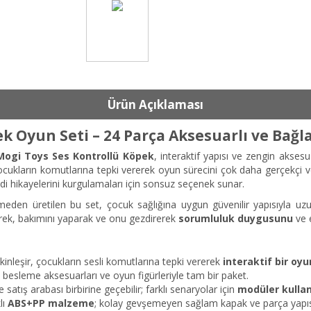
Ürün Açıklaması
k Oyun Seti – 24 Parça Aksesuarlı ve Bağla
Mogi Toys Ses Kontrollü Köpek
, interaktif yapısı ve zengin akses
ocukların komutlarına tepki vererek oyun sürecini çok daha gerçekçi ve
ndi hikayelerini kurgulamaları için sonsuz seçenek sunar.
den üretilen bu set, çocuk sağlığına uygun güvenilir yapısıyla uz
ek, bakımını yaparak ve onu gezdirerek
sorumluluk duygusunu
ve e
inleşir, çocukların sesli komutlarına tepki vererek
interaktif bir oyu
i, besleme aksesuarları ve oyun figürleriyle tam bir paket.
satış arabası birbirine geçebilir; farklı senaryolar için
modüler kulla
lı
ABS+PP malzeme
; kolay gevşemeyen sağlam kapak ve parça yapıs