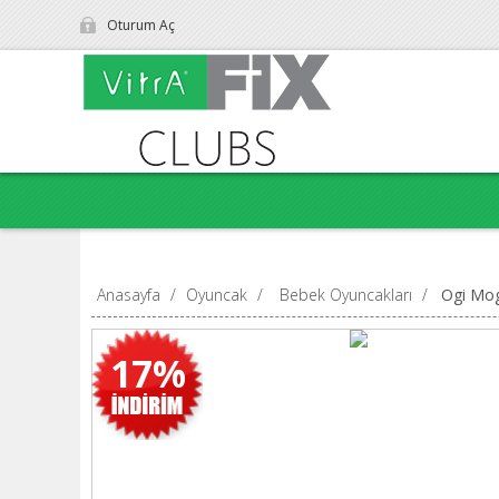
Oturum Aç
Anasayfa
/
Oyuncak
/
Bebek Oyuncakları
/
Ogi Mog
17%