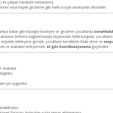
ir) ile çalışan hareketli mekanizma.
riner veya köpek gezdirme gibi farklı sosyal senaryoları destekler.
anlıya bakar gibi köpeğini besleyen ve gezdiren çocuklarda
sorumluluk
abasının birbirine bağlanmasıyla oluşturulan farklı kurgular, çocukları
 köpekle etkileşime girmek, çocukların kendilerini ifade etme ve
sosy
ek ve arabaları birleştirmek,
el-göz koordinasyonunu
güçlendirir.
+ Arabalar
değildir)
rı için uygundur.
anabilirsiniz.
köpek figürünü doğrudan suyla temas ettirmeyiniz.