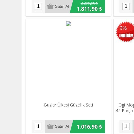
2.299,90 ₺
1.811,90 ₺
9%
Buzlar Ülkesi Güzellik Seti
Ogi Mogi
44 Parça 
1.016,90 ₺