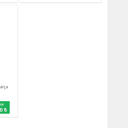
Parça
0 ₺
0 ₺