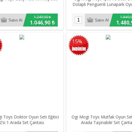
Dolaplı Penguenli Lunapark Oyu
1.249,90 ₺
1.849,
1.046,90 ₺
1.480,
15%
i Toys Doktor Oyun Seti Eğitici
Ogi Mogi Toys Mutfak Oyun Seti
2’si 1 Arada Sırt Çantası
Arada Taşınabilir Sırt Çanta