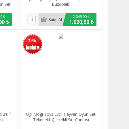
n Seti
Buzdolabı
90 ₺
2.049,90 ₺
90 ₺
1.620,90 ₺
20%
 2’si 1
Ogi Mogi Toys Evcil Hayvan Oyun Seti
sı
Tekerlekli Çekçekli Sırt Çantası