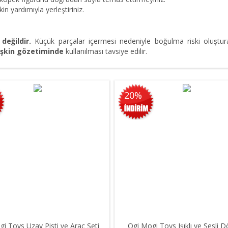
kin yardımıyla yerleştiriniz.
değildir.
Küçük parçalar içermesi nedeniyle boğulma riski oluştu
işkin gözetiminde
kullanılması tavsiye edilir.
20%
i Toys Uzay Pisti ve Araç Seti
Ogi Mogi Toys Işıklı ve Sesli