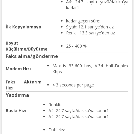
A4: 24.7 sayfa yüzü/dakika'ya
kadar1
kadar geçen süre:
İlk Kopyalamaya
Siyah: 12.1 saniye'den az
Renkli: 13.3 saniye'den az
Boyut
25 - 400 %
Küçültme/Büyütme
Faks alma/gönderme
Max is 33,600 bps, V.34 Half-Duplex
Modem Hızı
Kbps
Faks Aktarım
< 3 seconds per page
Hızı
Yazdırma
Renkli:
Baskı Hızı
A4: 24.7 sayfa/dakika'ya kadar1
A4: 24.7 sayfa/dakika'ya kadar1
Dubleks: