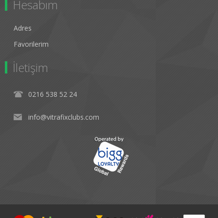
Hesabım
Adres
Favorilerim
İletişim
0216 538 52 24
info@vitrafixclubs.com