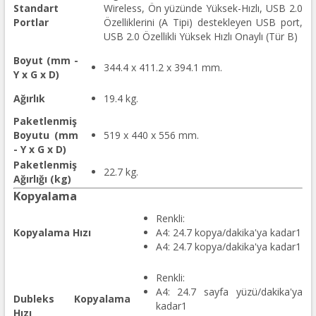
Standart
Wireless, Ön yüzünde Yüksek-Hızlı, USB 2.0
Portlar
Özelliklerini (A Tipi) destekleyen USB port,
USB 2.0 Özellikli Yüksek Hızlı Onaylı (Tür B)
Boyut (mm -
344.4 x 411.2 x 394.1 mm.
Y x G x D)
Ağırlık
19.4 kg.
Paketlenmiş
Boyutu (mm
519 x 440 x 556 mm.
- Y x G x D)
Paketlenmiş
22.7 kg.
Ağırlığı (kg)
Kopyalama
Renkli:
Kopyalama Hızı
A4: 24.7 kopya/dakika'ya kadar1
A4: 24.7 kopya/dakika'ya kadar1
Renkli:
A4: 24.7 sayfa yüzü/dakika'ya
Dubleks Kopyalama
kadar1
Hızı