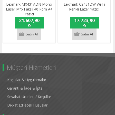
Lexmark MX431ADN Mono
Lexmark CS431DW Wi-Fi
Laser Mfp Fakslı 40 Ppm A4
Renkli Lazer Yazıcı
Yazıcı
21.607,90
17.723,90
₺
₺
Müşteri Hizmetleri
Koşullar & Uygulamalar
Garanti & İade & İptal
Seyahat Ürünleri / Koşullar
Dikkat Edilecek Hususlar