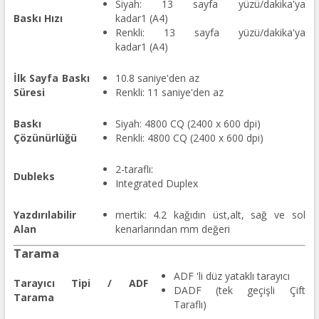
Siyah: 13 sayfa yüzü/dakika'ya
Baskı Hızı
kadar1 (A4)
Renkli: 13 sayfa yüzü/dakika'ya
kadar1 (A4)
İlk Sayfa Baskı
10.8 saniye'den az
Süresi
Renkli: 11 saniye'den az
Baskı
Siyah: 4800 CQ (2400 x 600 dpi)
Çözünürlüğü
Renkli: 4800 CQ (2400 x 600 dpi)
2-taraflı:
Dubleks
Integrated Duplex
Yazdırılabilir
mertik: 4.2 kağıdın üst,alt, sağ ve sol
Alan
kenarlarından mm değeri
Tarama
ADF 'li düz yataklı tarayıcı
Tarayıcı Tipi / ADF
DADF (tek geçişli Çift
Tarama
Taraflı)