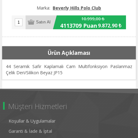
Marka:
Beverly Hills Polo Club
10.999,00 ₺
4113709 Puan
9.872,90 ₺
Ürün Açıklaması
44 Seramik Safir Kaplamalı Cam Multifonksiyon Paslanmaz
Çelik Deri/Silikon Beyaz JP15
Müşteri Hizmetleri
Koşullar & Uygulamalar
Garanti & İade & İptal