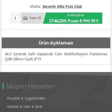
Marka:
Beverly Hills Polo Club
9.999,00 ₺
3746209 Puan
8.990,90 ₺
Ürün Açıklaması
46.5 Seramik Safir Kaplamalı Cam Multifonksiyon Paslanmaz
Çelik Silikon Siyah JP15
Müşteri Hizmetleri
Koşullar & Uygulamalar
Garanti & İade & İptal