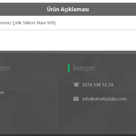
Ürün Açıklaması
nmaz Çelik Silikon Mavi VX9J
bım
İletişim
0216 538 52 24
rim
info@vitrafixclubs.com