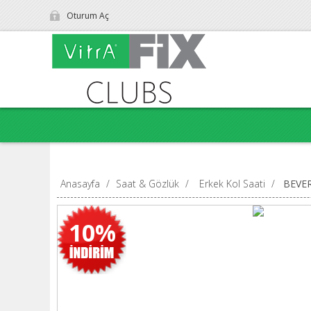
Oturum Aç
Anasayfa
/
Saat & Gözlük
/
Erkek Kol Saati
/
BEVER
10%